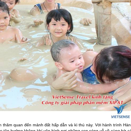
 thăm quan đến mảnh đất hấp dẫn và kì thú này. Với hành trình Hàn
c tận hưởng không khí yên bình nơi những con sóng vỗ về cùng bờ cá