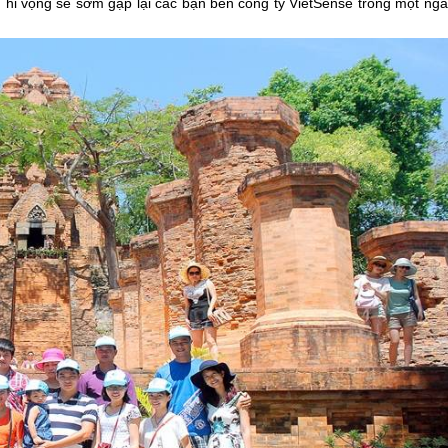
, hi vọng sẽ sớm gặp lại các bạn bên công ty VietSense trong một ngà