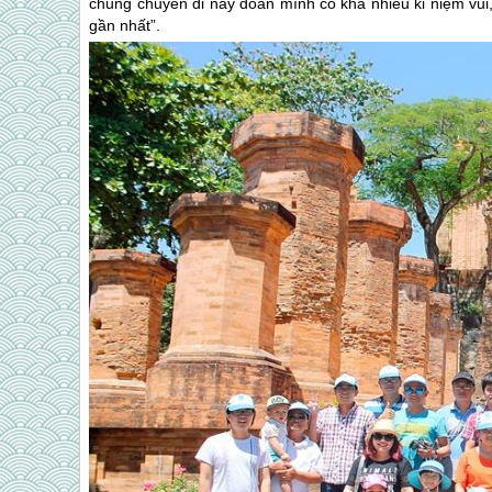
chung chuyến đi này đoàn mình có khá nhiều kỉ niệm vui
gần nhất”.