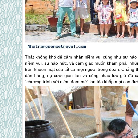
Thật không khó để cảm nhận niềm vui cũng như sự háo hứ
niềm vui, sự háo hức, và cảm giác muốn khám phá nhữ
trên khuôn mặt của tất cả mọi người trong đoàn. Chẳng th
dàn hàng, nụ cười giòn tan và cùng nhau lưu giữ đủ c
“chương trình với niềm đam mê” lan tỏa khắp mọi con đ