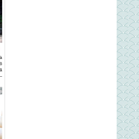
à
rõ
đã
–