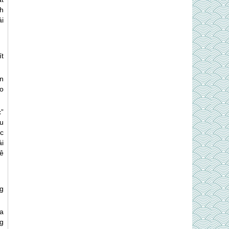
ch
ải
t
n
o
”
ều
ục
ái
uê
ng
a
g