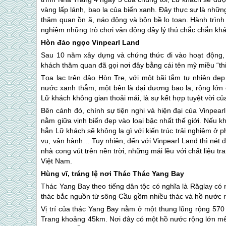
vàng lấp lánh, bao la của biển xanh. Đây thực sự là nhữ
thăm quan ồn ã, náo động và bộn bề lo toan. Hành trìn
nghiệm những trò chơi vận động đầy lý thú chắc chắn khá
Hòn đảo ngọc Vinpearl Land
Sau 10 năm xây dựng và chứng thức đi vào hoạt động, V
khách thăm quan đã gọi nơi đây bằng cái tên mỹ miều “th
Tọa lạc trên đảo Hòn Tre, với một bãi tắm tự nhiên đẹ
nước xanh thẳm, một bên là đại dương bao la, rộng lớ
Lữ khách không gian thoải mái, là sự kết hợp tuyệt vời củ
Bên cánh đó, chính sự tiện nghi và hiện đại của Vinpea
nằm giữa vịnh biển đẹp vào loại bậc nhất thế giới. Nếu k
hẳn Lữ khách sẽ không lạ gì với kiến trúc trải nghiệm ở 
vụ, vận hành… Tuy nhiên, đến với Vinpearl Land thì nét đ
nhà cong vút trên nền trời, những mái lều với chất liệu t
Việt Nam.
Hùng vĩ, tráng lệ nơi Thác Thác Yang Bay
Thác Yang Bay theo tiếng dân tộc có nghĩa là Răglay có 
thác bắc nguồn từ sông Cầu gồm nhiều thác và hồ nước rất
Vị trí của thác Yang Bay nằm ở một thung lũng rộng 57
Trang
khoảng 45km. Nơi đây có một hồ nước rộng lớn mê