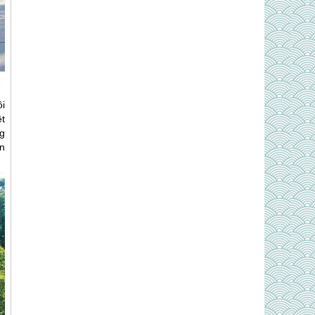
ôi
t
g
n