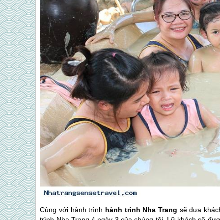
Cùng với hành trình
hành trình
Nha Trang
sẽ đưa khách
trình
Nha Trang
4 ngày 3 của chúng tôi, Lữ khách sẽ đượ