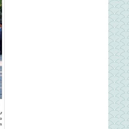
Sự
o
n