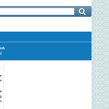
inh
8
e
i
h
ng
n