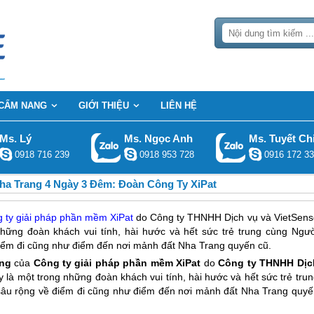
CẨM NANG
GIỚI THIỆU
LIÊN HỆ
Ms. Lý
Ms. Ngọc Anh
Ms. Tuyết Ch
0918 716 239
0918 953 728
0916 172 33
ha Trang 4 Ngày 3 Đêm: Đoàn Công Ty XiPat
 ty giải pháp phần mềm XiPat
do Công ty THNHH Dịch vụ và VietSens
hững đoàn khách vui tính, hài hước và hết sức trẻ trung cùng Ngườ
 điểm đi cũng như điểm đến nơi mảnh đất Nha Trang quyến cũ.
ng
của
Công ty giải pháp phần mềm XiPat
do
Công ty THNHH Dịc
y là một trong những đoàn khách vui tính, hài hước và hết sức trẻ tru
 sâu rộng về điểm đi cũng như điểm đến nơi mảnh đất
Nha Trang
quyế