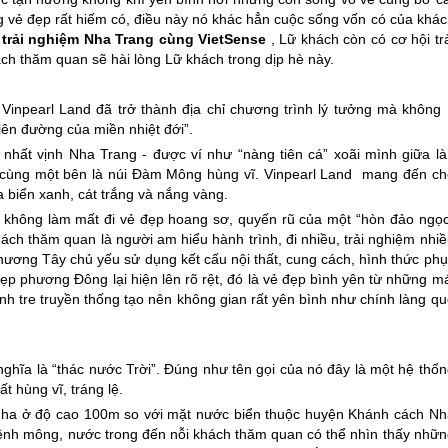
ng vẻ đẹp rất hiếm có, điều này nó khác hẳn cuộc sống vốn có của khá
h
trải nghiệm
Nha Trang
cùng VietSense
, Lữ khách còn có cơ hội tr
ch thăm quan sẽ hài lòng Lữ khách trong dịp hè này.
inpearl Land đã trở thành địa chỉ chương trình lý tưởng mà không í
iên đường của miền nhiệt đới”.
p nhất vịnh
Nha Trang
- được ví như “nàng tiên cá” xoãi mình giữa là
n cùng một bên là núi Đàm Mông hùng vĩ. Vinpearl Land mang đến ch
a biển xanh, cát trắng và nắng vàng.
rl không làm mất đi vẻ đẹp hoang sơ, quyến rũ của một “hòn đảo ngọc
hách thăm quan là người am hiểu hành trình, đi nhiều, trải nghiệm nhi
phương Tây chủ yếu sử dụng kết cấu nội thất, cung cách, hình thức ph
ẹp phương Đông lại hiện lên rõ rệt, đó là vẻ đẹp bình yên từ những m
ranh tre truyền thống tạo nên không gian rất yên bình như chính làng q
nghĩa là “thác nước Trời”. Đúng như tên gọi của nó đây là một hệ thố
 hùng vĩ, tráng lệ.
0 ha ở độ cao 100m so với mặt nước biển thuộc huyện Khánh cách
Nh
nh mông, nước trong đến nỗi khách thăm quan có thể nhìn thấy nhữn