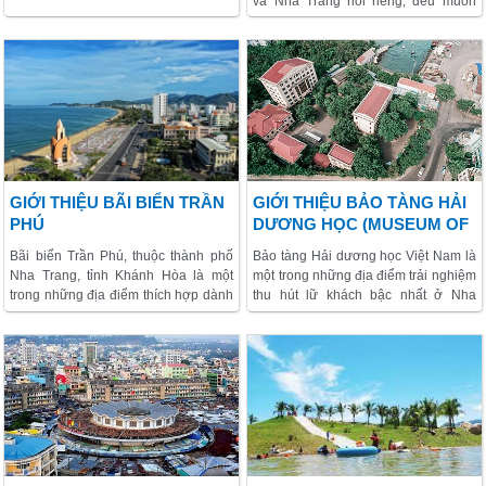
và Nha Trang nói riêng, đều muốn
cùng Vietsense Travel tìm hiểu nhé!
đến đây để tận hưởng, ngắm nhìn
những bãi biển tuyệt đẹp dưới ánh
nắng chói chang vào ban ngày và
nền ẩm thực vô cùng đa dạng, phong
phú với chủ yếu là hải sản tươi sống
được người dân đánh bắt lên vào
ban đêm. Bên cạnh những bãi biển
đẹp tuyệt và nền ẩm thực đó, Nha
Trang còn vô cùng nổi tiếng với cảnh
quan thiên nhiên tuyệt mĩ và thu hút
GIỚI THIỆU BÃI BIỂN TRẦN
GIỚI THIỆU BẢO TÀNG HẢI
được rất nhiều khách thăm quan
PHÚ
DƯƠNG HỌC (MUSEUM OF
trong và ngoài nước đến tham quan.
OCEANOGRAPHY)
Nổi bật trong số đó chính là Hòn
Bãi biển Trần Phú, thuộc thành phố
Bảo tàng Hải dương học Việt Nam là
Chồng Promontory. Địa danh này
Nha Trang, tỉnh Khánh Hòa là một
một trong những địa điểm trải nghiệm
thường xuyên nằm trong danh sách
trong những địa điểm thích hợp dành
thu hút lữ khách bậc nhất ở Nha
một trong những điểm đến yêu thích
cho những khách thăm quan muốn ở
Trang. Đây là một thủy cung vô cùng
nhất của .
trung tâm nhịp sống hành trình nhộn
thú vị, hấp dẫn. Tại đây, Lữ khách có
nhịp của thành phố và có cơ hội dạo
thể cái nhìn toàn cảnh nhất cũng như
chơi về đêm. Đây là bãi biển được Lữ
là chính xác nhất về môi trường của
khách ghé thăm nhiều nhất trong
vùng biển Nha Trang này.
thành phố biển Nha Trang xinh đẹp
này, nơi mà tất cả các con đường đều
dẫn đến thiên đường theo đúng
nghĩa vốn có của nó. Đặc biệt, một