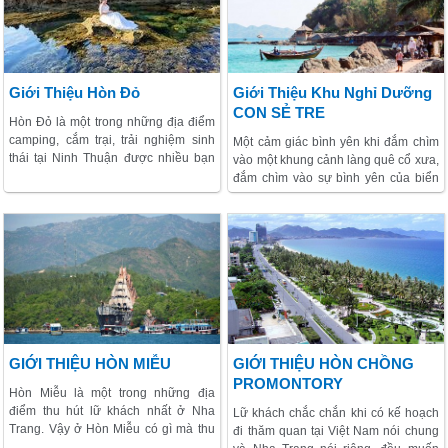
đam mê khung cảnh cát trắng, nắng
sông Cái Nha Trang, đây là chiếc cầu
vàng thì nhất định không thể bỏ lỡ
được bắt trên con đường QL1 xuyên
cảnh đẹp ở hòn Cau Côn Đảo.
từ Bắc đến Nam, cầu nằm ngay Tháp
Bà Ponagar vì vậy mang tính thẩm mỹ
rất cao.
Giới Thiệu Hòn Đỏ
Giới Thiệu Khu Nghỉ Dưỡng
CON SẺ TRE
Hòn Đỏ là một trong những địa điểm
camping, cắm trại, trải nghiệm sinh
Một cảm giác bình yên khi đắm chìm
thái tại Ninh Thuận được nhiều bạn
vào một khung cảnh làng quê cổ xưa,
trẻ yêu thích. Một nơi bình yên, trong
đắm chìm vào sự bình yên của biển
lành có rừng dương xanh ngát cùng
cả chính là điều bạn sẽ cảm nhận
cảnh biển tuyệt đẹp. Trải nghiệm
được khi ghé tới địa điểm chương
đáng nhớ với những người yêu trải
trình Nha Trang nổi tiềng gần xa –
nghiệm biển là được lặn biển, ngắm
khu thăm quan Con Sẻ Tre. Cùng
san hô. Nhưng đến với Hòn Đỏ Ninh
Vietsense lí giải xem vì sao khu nghỉ
Thuận, bạn sẽ có một trải nghiệm với
dưỡng này lại nổi tiếng đến vậy nhé!
san hô hoàn toàn mới – ngắm san hô
hóa thạch trên cạn. Hòn Đỏ là một
quần thể san hô hóa thạch thuộc địa
phận thôn Mỹ Hiệp, xã Thanh Hải,
GIỚI THIỆU HÒN MIỄU
GIỚI THIỆU HÒN CHỒNG
huyện Ninh Hải, tỉnh Ninh Thuận,
PROMONTORY
cách trung tâm thành phố Phan Rang
Hòn Miễu là một trong những địa
- Tháp Chàm khoảng 17 km.
điểm thu hút lữ khách nhất ở Nha
Lữ khách chắc chắn khi có kế hoạch
Trang. Vậy ở Hòn Miễu có gì mà thu
đi thăm quan tại Việt Nam nói chung
hút khách thăm quan đến vậy? Hãy