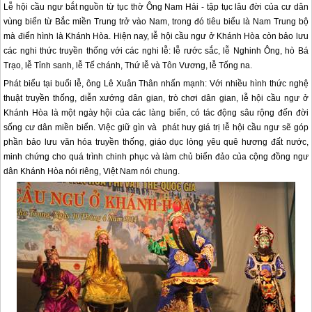
Lễ hội cầu ngư bắt nguồn từ tục thờ Ông Nam Hải - tập tục lâu đời của cư dân
vùng biển từ Bắc miền Trung trở vào Nam, trong đó tiêu biểu là Nam Trung bộ
mà điển hình là Khánh Hòa. Hiện nay, lễ hội cầu ngư ở Khánh Hòa còn bảo lưu
các nghi thức truyền thống với các nghi lễ: lễ rước sắc, lễ Nghinh Ông, hò Bá
Trạo, lễ Tỉnh sanh, lễ Tế chánh, Thứ lễ và Tôn Vương, lễ Tống na.
Phát biểu tại buổi lễ, ông Lê Xuân Thân nhấn mạnh: Với nhiều hình thức nghệ
thuật truyền thống, diễn xướng dân gian, trò chơi dân gian, lễ hội cầu ngư ở
Khánh Hòa là một ngày hội của các làng biển, có tác động sâu rộng đến đời
sống cư dân miền biển. Việc giữ gìn và phát huy giá trị lễ hội cầu ngư sẽ góp
phần bảo lưu văn hóa truyền thống, giáo dục lòng yêu quê hương đất nước,
minh chứng cho quá trình chinh phục và làm chủ biển đảo của cộng đồng ngư
dân Khánh Hòa nói riêng, Việt Nam nói chung.