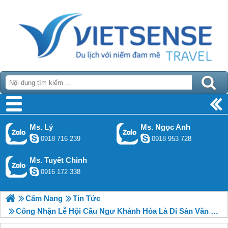
Ms. Lý
Ms. Ngọc Anh
0918 716 239
0918 953 728
Ms. Tuyết Chinh
0916 172 338
Cẩm Nang
Tin Tức
Công Nhận Lễ Hội Cầu Ngư Khánh Hòa Là Di Sản Văn Hóa Phi Vật Thể Quốc Gia