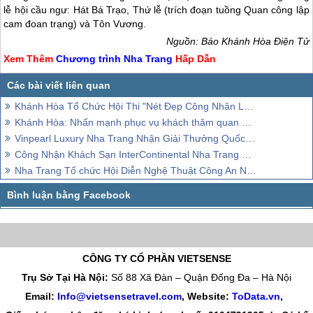
lễ hội cầu ngư: Hát Bá Trạo, Thứ lễ (trích đoạn tuồng Quan công lập
cam đoan trạng) và Tôn Vương.
Nguồn: Báo Khánh Hòa Điện Tử
Xem Thêm
Chương trình
Nha Trang
Hấp Dẫn
Khánh Hòa Tổ Chức Hội Thi "Nét Đẹp Công Nhân Lao Động 2015"
Khánh Hòa: Nhấn mạnh phục vụ khách thăm quan nhân dịp 2/9
Vinpearl Luxury Nha Trang Nhận Giải Thưởng Quốc Tế
Công Nhận Khách Sạn InterContinental Nha Trang Đạt Chuẩn 5 Sao
Nha Trang Tổ chức Hội Diễn Nghệ Thuật Công An Nhân Dân
CÔNG TY CỔ PHẦN VIETSENSE
Trụ Sở Tại Hà Nội:
Số 88 Xã Đàn – Quận Đống Đa – Hà Nội
Email:
Info@vietsensetravel.com
, Website:
ToData.vn
,