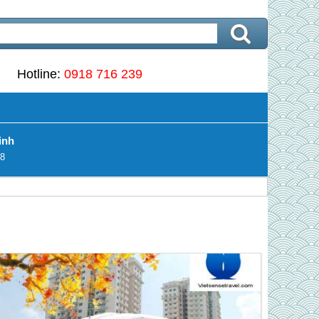
Hotline:
0918 716 239
inh
8