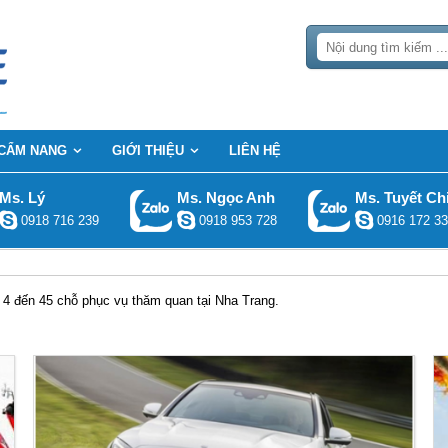
CẨM NANG
GIỚI THIỆU
LIÊN HỆ
Ms. Lý
Ms. Ngọc Anh
Ms. Tuyết Ch
0918 716 239
0918 953 728
0916 172 33
ừ 4 đến 45 chỗ phục vụ thăm quan tại Nha Trang.