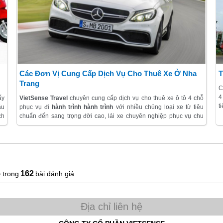
Các Đơn Vị Cung Cấp Dịch Vụ Cho Thuê Xe Ở Nha
T
Trang
C
4
ấy
VietSense Travel
chuyên cung cấp dịch vụ cho thuê xe ô tô 4 chỗ
t
ầu
phục vụ đi
hành trình hành trình
với nhiều chủng loại xe từ tiêu
c
ch
chuẩn đến sang trọng đời cao, lái xe chuyên nghiệp phục vụ chu
ch
đáo suốt hành trình
ần
àm
5
162
bài đánh giá