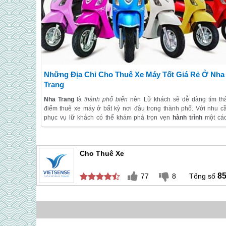
Những Địa Chỉ Cho Thuê Xe Máy Tốt Giá Rẻ Ở Nha
Trang
Nha Trang
là
thành phố biển
nên Lữ khách sẽ dễ dàng tìm th
điểm thuê xe máy ở bất kỳ nơi đâu trong thành phố. Với nhu c
phục vụ lữ khách có thể khám phá trọn vẹn
hành trình
một cá
hoàn toàn tự do và thoải mái bằng xe máy. Xe máy luôn được khá
thăm quan tự do ưa thích chọn làm phương tiện di chuyển mỗi l
đến thành phố nào đó. Với xe máy, khách thăm quan hoàn toàn l
Cho Thuê Xe
chủ kế hoạch tham quan, khám phá theo ý mình.
8
77
8