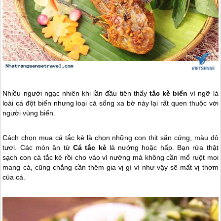
Nhiều người ngạc nhiên khi lần đầu tiên thấy
tắc kè biển
vì ngỡ là
loài cá đột biến nhưng loại cá sống xa bờ này lại rất quen thuộc với
người vùng biển.
Cách chọn mua cá tắc kè là chọn những con thịt săn cứng, màu đỏ
tươi. Các món ăn từ
Cá tắc kè
là nướng hoặc hấp. Bạn rửa thật
sạch con cá tắc kè rồi cho vào vỉ nướng mà không cần mổ ruột moi
mang cá, cũng chẳng cần thêm gia vị gì vì như vậy sẽ mất vị thơm
của cá.