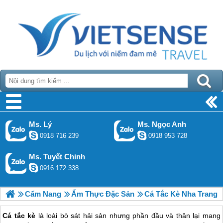
Ms. Lý
Ms. Ngọc Anh
0918 716 239
0918 953 728
Ms. Tuyết Chinh
0916 172 338
Cẩm Nang
Ẩm Thực Đặc Sản
Cá Tắc Kè Nha Trang
Cá tắc kè
là loài bò sát hải sản nhưng phần đầu và thân lại mang