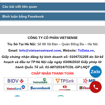
CÔNG TY CỔ PHẦN VIETSENSE
Trụ Sở Tại Hà Nội:
Số 88 Xã Đàn – Quận Đống Đa – Hà Nội
Email:
Info@vietsensetravel.com
, Website:
ToData.vn
,
Giấy chứng nhận đăng ký kinh doanh số: 0104731205 do Sở kế
hoạch và đầu tư TP Hà Nội cấp ngày 03/06/2010 Giấy phép lữ
hành Quốc Tế số: 01-687/2014/TCDL-GP LHQT
CHẤP NHẬN THANH TOÁN