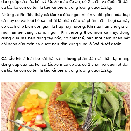
dáng dấp của tắc kè,
cá tắc kè
màu đỏ au, có 2 chân và đuôi rất dài,
cá tắc kè còn có tên là
tắc kè biển
, trọng lượng dưới 1/2kg.
Những ai lần đầu thấy
cá tắc kè
đều ngạc nhiên vì độ giống của loại
cá này so với loài bò sát, nhất là phần đầu và phần thân. Loại cá này
có cách chế biến đơn giản là hấp hay nướng. Khi nấu hạn chế gia vị,
món ăn sẽ càng thơm, ngon. Khi thưởng thức món cá này, đừng
dùng đũa mà nên dùng tay bốc, có như thế, bạn mới cảm nhận hết
cái ngon của món cá được ngư dân xưng tụng là "
gà dưới nước
".
Cá tắc kè
là loài bò sát hải sản nhưng phần đầu và thân lại mang
dáng dấp của tắc kè,
cá tắc kè
màu đỏ au, có 2 chân và đuôi rất dài,
cá tắc kè còn có tên là
tắc kè biển
, trọng lượng dưới 1/2kg.