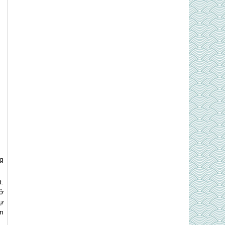
g
.
ở
ự
òn