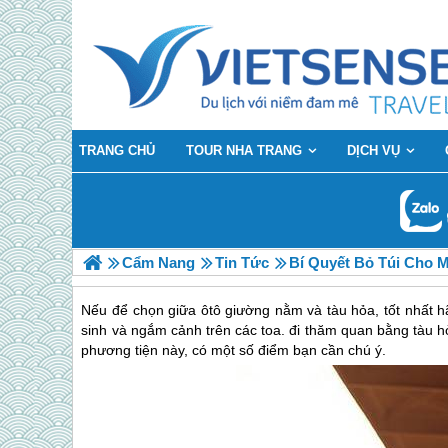
TRANG CHỦ
TOUR NHA TRANG
DỊCH VỤ
Cẩm Nang
Tin Tức
Bí Quyết Bỏ Túi Cho 
Nếu để chọn giữa ôtô giường nằm và tàu hỏa, tốt nhất hãy
sinh và ngắm cảnh trên các toa. đi thăm quan bằng tàu h
phương tiện này, có một số điểm bạn cần chú ý.