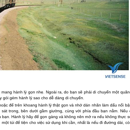
ên mang hành lý gọn nhẹ. Ngoài ra, do bạn sẽ phải di chuyển một quãn
y gói gém hành lý sao cho dễ dàng di chuyển.
hoặc để trên khoang hành lý thật gọn và nhớ dán nhãn làm dấu nổi bật
 sát trong, bên dưới gầm giường, cùng với phía đầu bạn nằm. Nếu 
ầu bạn. Hành lý hãy để gọn gàng và không nên mở ra nếu không thực s
một túi để tiện cho việc sử dụng khi cần, nhất là nếu đi đường dài, c