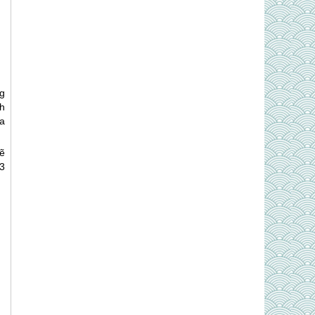
g
h
a
ẽ
3