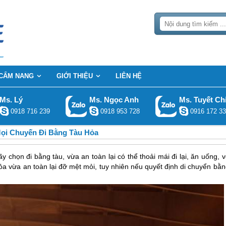
CẨM NANG
GIỚI THIỆU
LIÊN HỆ
Ms. Lý
Ms. Ngọc Anh
Ms. Tuyết Ch
0918 716 239
0918 953 728
0916 172 33
Mọi Chuyến Đi Bằng Tàu Hỏa
 chọn đi bằng tàu, vừa an toàn lại có thể thoải mái đi lại, ăn uống, 
ỏa vừa an toàn lại đỡ mệt mỏi, tuy nhiên nếu quyết định di chuyển bằ