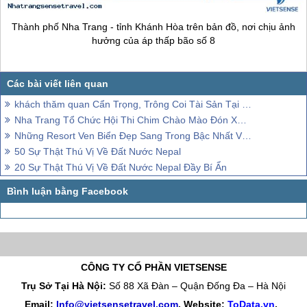
Thành phố
Nha Trang
- tỉnh Khánh Hòa trên bản đồ, nơi chịu ảnh
hưởng của áp thấp bão số 8
khách thăm quan Cẩn Trọng, Trông Coi Tài Sản Tại Bãi Biển Nha Trang
Nha Trang Tổ Chức Hội Thi Chim Chào Mào Đón Xuân 2015
Những Resort Ven Biển Đẹp Sang Trong Bậc Nhất Việt Nam
50 Sự Thật Thú Vị Về Đất Nước Nepal
20 Sự Thật Thú Vị Về Đất Nước Nepal Đầy Bí Ẩn
CÔNG TY CỔ PHẦN VIETSENSE
Trụ Sở Tại Hà Nội:
Số 88 Xã Đàn – Quận Đống Đa – Hà Nội
Email:
Info@vietsensetravel.com
, Website:
ToData.vn
,