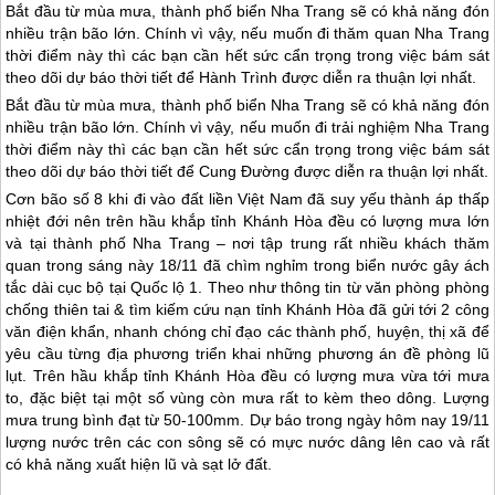
Bắt đầu từ mùa mưa, thành phố biển Nha Trang sẽ có khả năng đón
nhiều trận bão lớn. Chính vì vậy, nếu muốn đi thăm quan Nha Trang
thời điểm này thì các bạn cần hết sức cẩn trọng trong việc bám sát
theo dõi dự báo thời tiết để Hành Trình được diễn ra thuận lợi nhất.
Bắt đầu từ mùa mưa, thành phố biển
Nha Trang
sẽ có khả năng đón
nhiều trận bão lớn. Chính vì vậy, nếu muốn đi trải nghiệm
Nha Trang
thời điểm này thì các bạn cần hết sức cẩn trọng trong việc bám sát
theo dõi dự báo thời tiết để Cung Đường được diễn ra thuận lợi nhất.
Cơn bão số 8 khi đi vào đất liền Việt Nam đã suy yếu thành áp thấp
nhiệt đới nên trên hầu khắp tỉnh Khánh Hòa đều có lượng mưa lớn
và tại thành phố
Nha Trang
– nơi tập trung rất nhiều khách thăm
quan trong sáng này 18/11 đã chìm nghỉm trong biển nước gây ách
tắc dài cục bộ tại Quốc lộ 1. Theo như thông tin từ văn phòng phòng
chống thiên tai & tìm kiếm cứu nạn tỉnh Khánh Hòa đã gửi tới 2 công
văn điện khẩn, nhanh chóng chỉ đạo các thành phố, huyện, thị xã để
yêu cầu từng địa phương triển khai những phương án đề phòng lũ
lụt. Trên hầu khắp tỉnh Khánh Hòa đều có lượng mưa vừa tới mưa
to, đặc biệt tại một số vùng còn mưa rất to kèm theo dông. Lượng
mưa trung bình đạt từ 50-100mm. Dự báo trong ngày hôm nay 19/11
lượng nước trên các con sông sẽ có mực nước dâng lên cao và rất
có khả năng xuất hiện lũ và sạt lở đất.