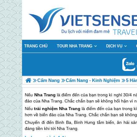
TRANG CHỦ
TOUR NHA TRANG
DỊCH VỤ
Cẩm Nang
Cẩm Nang - Kinh Nghiệm
5 Hà
Nếu
Nha Trang
là điểm đến của bạn trong kì nghỉ 30/4 
đảo của Nha Trang. Chắc chắn bạn sẽ không hối hận vì
Nếu
trải nghiệm
Nha Trang
là điểm đến của bạn trong k
hơn về biển đảo của
Nha Trang
. Chắc chắn bạn sẽ không
Chuyến đi đến Bình Ba, Bình Hưng tắm biển, ăn hải sản
đáng tiền khi tới
Nha Trang
.