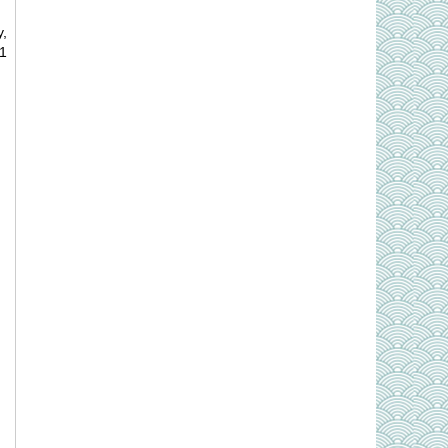
y,
 1