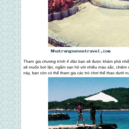
Tham gia
chương trình 4 đảo
bạn sẽ được khám phá nhiều
sẽ muốn bơi lặn, ngắm san hô với nhiều màu sắc, chiêm 
này, bạn còn có thể tham gia các trò chơi thể thao dưới 