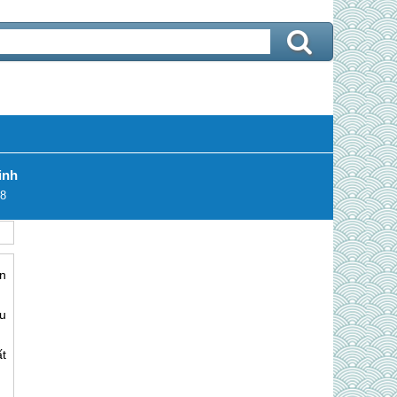
inh
8
n
u
t