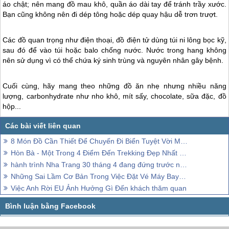
áo chật; nên mang đồ mau khô, quần áo dài tay để tránh trầy xước.
Bạn cũng không nên đi dép tông hoặc dép quay hậu dễ trơn trượt.
Các đồ quan trọng như điện thoại, đồ điện tử dùng túi ni lông bọc kỹ,
sau đó để vào túi hoặc balo chống nước. Nước trong hang không
nên sử dụng vì có thể chứa ký sinh trùng và nguyên nhân gây bệnh.
Cuối cùng, hãy mang theo những đồ ăn nhẹ nhưng nhiều năng
lượng, carbonhydrate như nho khô, mít sấy, chocolate, sữa đặc, đồ
hộp...
8 Món Đồ Cần Thiết Để Chuyến Đi Biển Tuyệt Vời Mà An Toàn
Hòn Bà - Một Trong 4 Điểm Đến Trekking Đẹp Nhất Miền Trung
hành trình Nha Trang 30 tháng 4 đang đứng trước nhiều thách thức
Những Sai Lầm Cơ Bản Trong Việc Đặt Vé Máy Bay Giá Rẻ
Việc Anh Rời EU Ảnh Hưởng Gì Đến khách thăm quan